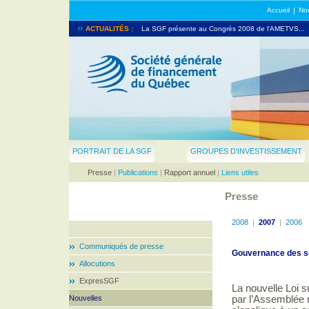
Accueil
|
Nou
La SGF prend part au North American Venture Capita
ACTUALITÉS :
La SGF présente au Congrès 2008 de l'AMETVS...
PORTRAIT DE LA SGF
GROUPES D'INVESTISSEMENT
Presse
|
Publications
|
Rapport annuel
|
Liens utiles
Presse
2008
|
2007
|
2006
Communiqués de presse
Gouvernance des so
Allocutions
ExpresSGF
La nouvelle Loi s
Nouvelles
par l’Assemblée n