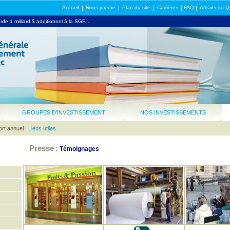
Accueil
|
Nous joindre
|
Plan du site
|
Carrières
|
FAQ
|
Attraits du 
 d'Averna Technologies nommé PDG de l'année SGF...
e 1 milliard $ additionnel à la SGF...
GROUPES D'INVESTISSEMENT
NOS INVESTISSEMENTS
rt annuel
|
Liens utiles
Presse
:
Témoignages