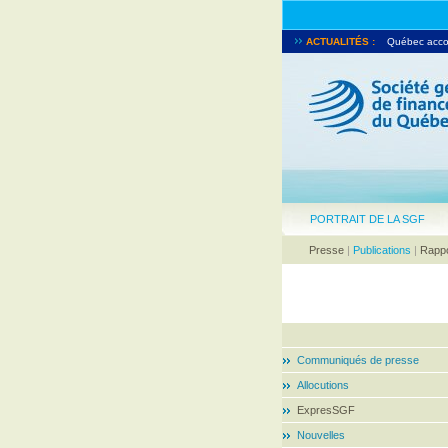
ACTUALITÉS :
Pascal Pilon
Québec accord
PORTRAIT DE LA SGF
Presse
|
Publications
|
Rappo
Communiqués de presse
Allocutions
ExpresSGF
Nouvelles