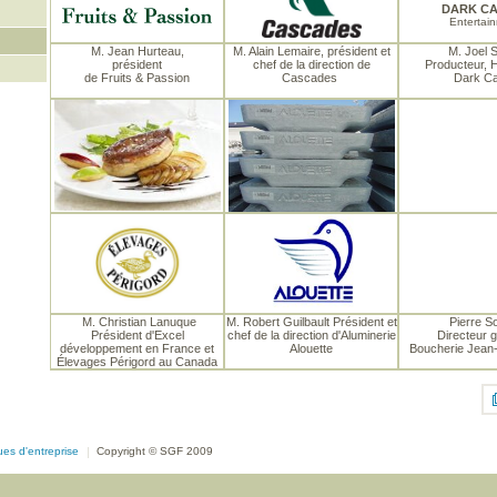
DARK C
Entertai
M. Jean Hurteau,
M. Alain Lemaire, président et
M. Joel S
président
chef de la direction de
Producteur, 
de Fruits & Passion
Cascades
Dark Ca
M. Christian Lanuque
M. Robert Guilbault Président et
Pierre S
Président d'Excel
chef de la direction d'Aluminerie
Directeur g
développement en France et
Alouette
Boucherie Jea
Élevages Périgord au Canada
ques d'entreprise
|
Copyright © SGF 2009