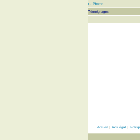
Photos
Témoignages
Accueil
|
Avis légal
|
Politi