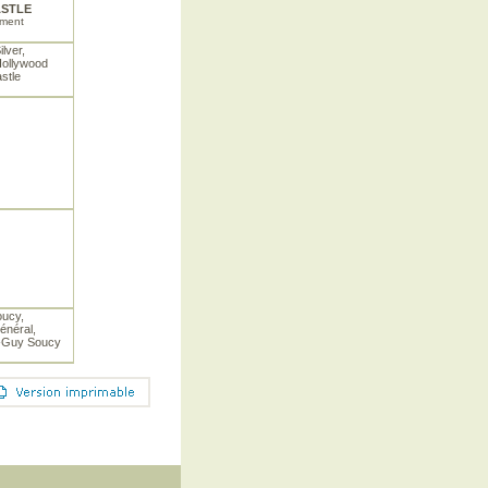
ASTLE
nment
ilver,
Hollywood
stle
oucy,
énéral,
n-Guy Soucy