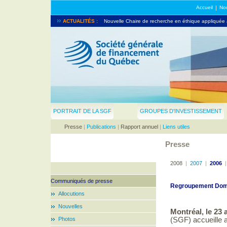
Accueil
|
Nou
LA SGF PUBLIE SON RAPPORT ANNUEL 2007...
ACTUALITÉS :
Nouvelle Chaire de recherche en éthique appliquée à
Un montant record de 163 000 $ pour la 6e Classiqu
PORTRAIT DE LA SGF
GROUPES D'INVESTISSEMENT
Presse
|
Publications
|
Rapport annuel
|
Liens utiles
Presse
2008
|
2007
|
2006
Communiqués de presse
Regroupement Dom
Allocutions
Nouvelles
Montréal, le 23 
Photos
(SGF) accueille a