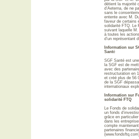
détient la majorité
d’Aeterna, de ne p
sans le consenteme
entente avec M. Du
faveur de certains
solidarité FTQ. Le
suivant laquelle M.
à toutes les action
d’un représentant 
Information sur 
Sant
é
SGF Santé est une 
la SGF est de mett
avec des partenaire
restructuration en 
et créé plus de 56 
de la SGF dépassai
internationaux exp
Information sur F
solidarité FTQ
Le Fonds de solidar
un fonds d’investi
grâce en particulie
dans les entrepris
compte maintenant p
partenaires financi
(www.fondsftq.com)