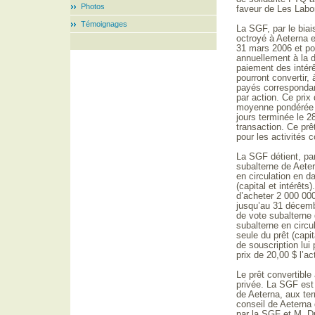
Photos
faveur de Les Labor
Témoignages
La SGF, par le biai
octroyé à Aeterna 
31 mars 2006 et por
annuellement à la d
paiement des intér
pourront convertir, 
payés correspondant
par action. Ce prix
moyenne pondérée du
jours terminée le 28
transaction. Ce prêt
pour les activités 
La SGF détient, par
subalterne de Aeter
en circulation en 
(capital et intérêt
d’acheter 2 000 000
jusqu’au 31 décemb
de vote subalterne 
subalterne en circ
seule du prêt (capi
de souscription lui
prix de 20,00 $ l’a
Le prêt convertible
privée. La SGF est 
de Aeterna, aux ter
conseil de Aeterna
par la SGF et M. Du