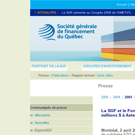
Accueil
|
Nou
La SGF prend part au North American Venture Capita
ACTUALITÉS :
La SGF présente au Congrès 2008 de l'AMETVS...
PORTRAIT DE LA SGF
GROUPES D'INVESTISSEMENT
Presse
|
Publications
|
Rapport annuel
|
Liens utiles
Presse
2005
|
2004
|
2003
Communiqués de presse
La SGF et le Fon
millions $ à Aet
Allocutions
Nouvelles
ExpresSGF
Montréal, 2 avril 2
de solidarité FTQ a