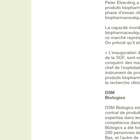
Peter Elverding 
produits biophar
phase d’essais cl
biopharmaceutique
La capacité mondi
biopharmaceutiques
ce marché représen
On prévoit qu’il a
« L’inauguration 
de la SGF, sont e
conquérir des mar
chef de l’exploita
instrument de pro
produits biopharm
la recherche clin
DSM
Biologics
DSM Biologics est
contrat de produi
expertise dans le
compétence dans 
Biologics a été f
200 personnes da
Bas, et l’autre d