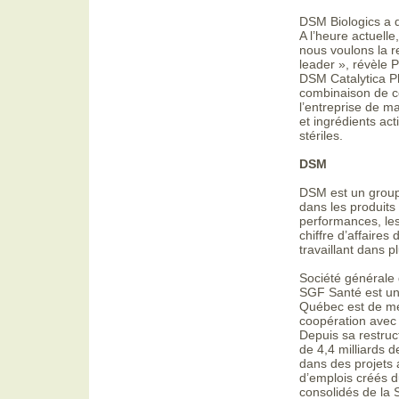
DSM Biologics a d
A l’heure actuell
nous voulons la re
leader », révèle P
DSM Catalytica P
combinaison de c
l’entreprise de ma
et ingrédients ac
stériles.
DSM
DSM est un groupe
dans les produits
performances, les
chiffre d’affaires
travaillant dans 
Société générale
SGF Santé est une
Québec est de me
coopération avec 
Depuis sa restruc
de 4,4 milliards d
dans des projets 
d’emplois créés d
consolidés de la 