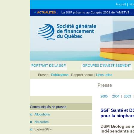
Accueil
|
Nou
La SGF prend part au North American Venture Capita
ACTUALITÉS :
La SGF présente au Congrès 2008 de l'AMETVS...
PORTRAIT DE LA SGF
GROUPES D'INVESTISSEMENT
Presse
|
Publications
|
Rapport annuel
|
Liens utiles
Presse
2005
|
2004
|
2003
Communiqués de presse
SGF Santé et DS
Allocutions
pour la biophar
Nouvelles
DSM Biologics e
ExpresSGF
indépendants so