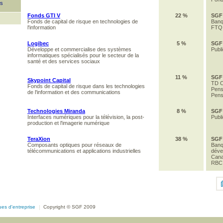
es
Fonds GTI V
22 %
SGF
Fonds de capital de risque en technologies de
Banq
l'information
FTQ
Logibec
5 %
SGF
Développe et commercialise des systèmes
Publ
informatiques spécialisés pour le secteur de la
santé et des services sociaux
11 %
SGF
Skypoint Capital
TD C
Fonds de capital de risque dans les technologies
Pens
de l'information et des communications
Pens
Technologies Miranda
8
%
SGF
Interfaces numériques pour la télévision,
la post-
Publ
production et l'imagerie numérique
TeraXion
38 %
SGF
Composants optiques pour réseaux de
Banq
télécommunications et applications industrielles
déve
Cana
RBC
ques d'entreprise
|
Copyright © SGF 2009