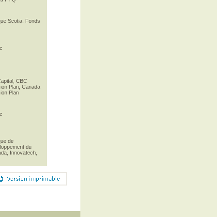
ue Scotia, Fonds
ic
apital, CBC
ion Plan, Canada
ion Plan
ic
ue de
loppement du
da, Innovatech,