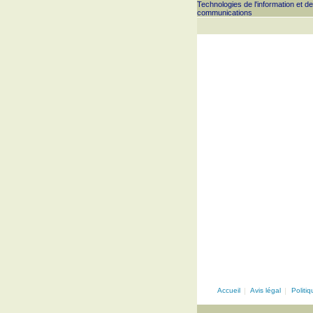
Technologies de l'information et d
communications
Accueil
|
Avis légal
|
Politi