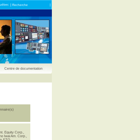
Québec
|
|
Recherche
Centre de documentation
onnaire(s)
nt. Equity Corp.,
ho Iwai Am. Corp.,
ds FTQ