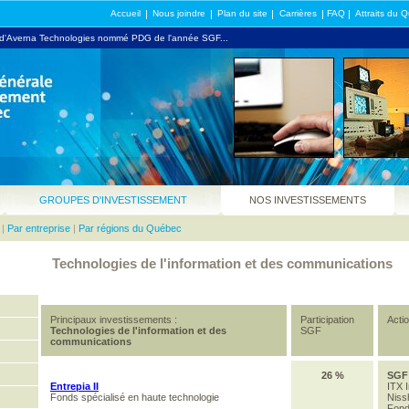
Accueil
|
Nous joindre
|
Plan du site
|
Carrières
|
FAQ
|
Attraits du 
 d'Averna Technologies nommé PDG de l'année SGF...
e 1 milliard $ additionnel à la SGF...
GROUPES D'INVESTISSEMENT
NOS INVESTISSEMENTS
|
Par entreprise
|
Par régions du Québec
Technologies de l'information et des communications
Principaux investissements :
Participation
Acti
Technologies de l'information et des
SGF
communications
26 %
SGF
Entrepia II
ITX I
Fonds spécialisé en haute technologie
Niss
Fon